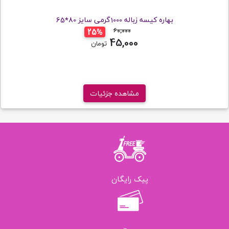
بهاره کیسه زباله 1000گرمی سایز 80*65
60,000
تومان
25%
45,000
تومان
مشاهده جزئیات
پیک رایگان