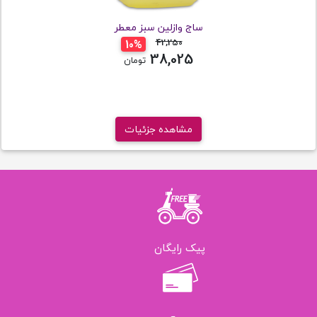
ساج وازلین سبز معطر
42,250
تومان
10%
38,025
تومان
مشاهده جزئیات
پیک رایگان