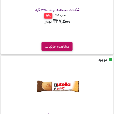
شکلات صبحانه نوتلا 350 گرم
450,000
تومان
5%
427,500
تومان
مشاهده جزئیات
موجود